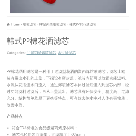
Home
熔喷滤芯
PP聚丙烯熔喷滤芯
韩式PP棉花洒滤芯
韩式PP棉花洒滤芯
Categories:
PP聚丙烯熔喷滤芯
,
水过滤滤芯
PP棉花洒用滤芯是一种用于过滤型花洒的聚丙烯熔喷滤芯，滤芯上端
装有带出水孔的上盖，下端设有密封盖，滤芯内部可以放置功能滤料。
水流从花洒进水口流入，通过熔喷滤芯本体过滤后进入到滤芯内部，经
过功能滤料过滤后，再从上盖流出。滤芯具有环保安全、精度高、过滤
充分、结构简单及易于更换等特点，可有效去除水中对人体有害物质，
改善水质。
产品特点
符合FDA标准的食品级聚丙烯原材料；
滤芯孔径均匀而密集，过滤精度可达5μm；