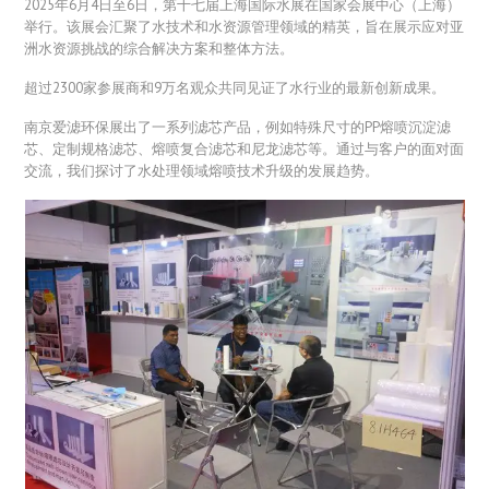
2025年6月4日至6日，第十七届上海国际水展在国家会展中心（上海）
举行。该展会汇聚了水技术和水资源管理领域的精英，旨在展示应对亚
洲水资源挑战的综合解决方案和整体方法。
超过2300家参展商和9万名观众共同见证了水行业的最新创新成果。
南京爱滤环保展出了一系列滤芯产品，例如特殊尺寸的PP熔喷沉淀滤
芯、定制规格滤芯、熔喷复合滤芯和尼龙滤芯等。通过与客户的面对面
交流，我们探讨了水处理领域熔喷技术升级的发展趋势。